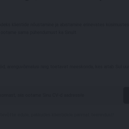
andeks klientide nõustamine ja abistamine erinevates küsimust
ng ootame sama pühendumust ka Sinult.
ööd, arenguvõimalusi ning toetavat meeskonda, kes aitab Sul uu
konnast, siis ootame Sinu CV-d aadressile
ttevõtte edule, pakkudes klientidele parimat teenindust!