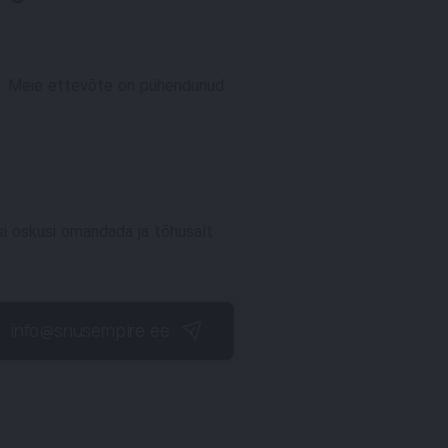
es. Meie ettevõte on pühendunud
si oskusi omandada ja tõhusalt
info@snusempire.ee