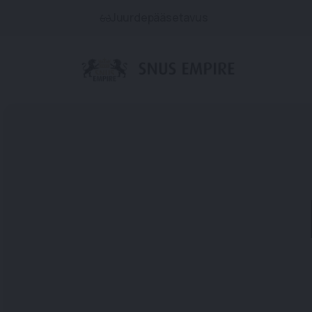
Juurdepääsetavus