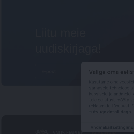
Liitu meie
uudiskirjaga!
Valige oma eeli
E-post
Kasutame oma veebilehe
sarnaseid tehnoloogiai
küpsiseid ja andmeid, 
teie eelistusi, mõõta 
reklaamide tõhusust. S
tutvuge detailidega
.
Andmekaitsetingimu
KIIRLINGID