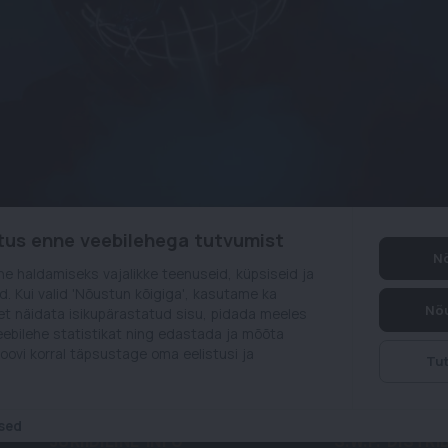
stus enne veebilehega tutvumist
Nõ
 haldamiseks vajalikke teenuseid, küpsiseid ja
d. Kui valid 'Nõustun kõigiga', kasutame ka
Nõu
et näidata isikupärastatud sisu, pidada meeles
veebilehe statistikat ning edastada ja mõõta
oovi korral täpsustage oma eelistusi ja
Tut
sed
JURIIDILINE INFO
S.W.P. DISTR