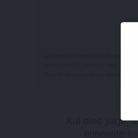
Kas sa Killa`t tead? Kui jah, siis olem
tunned meid ja järelikult sobid ideaal
Snus Empire pere uueks liikmeks.
Kui oled julge, 
erinevate in