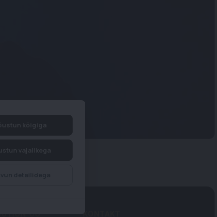
ustun kõigiga
stun vajalikega
vun detailidega
IBUTION OÜ
KONTAKT