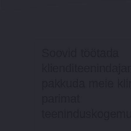
Soovid töötada
klienditeenindaja
pakkuda meie klin
parimat
teeninduskogemu