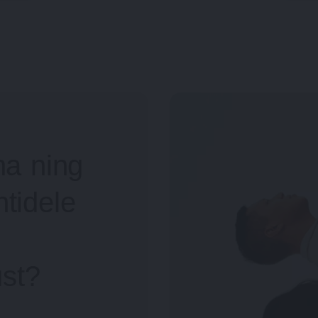
na ning
tidele
st?