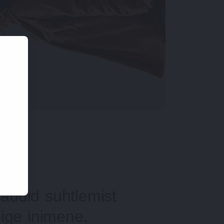
naudid suhtlemist
õige inimene.