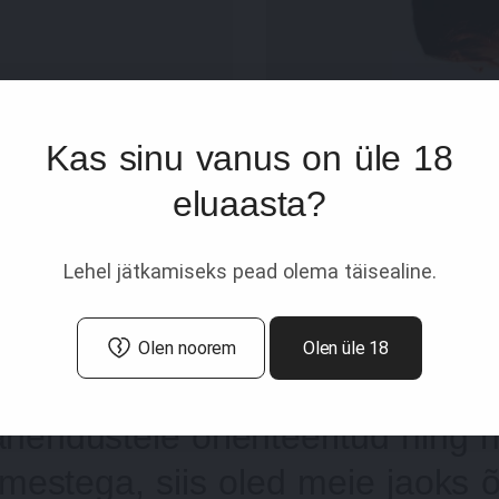
Kas sinu vanus on üle 18
eluaasta?
e Sind otsinud! Sa juba
selt meie sõbraliku
Lehel jätkamiseks pead olema täisealine.
Olen noorem
Olen üle 18
lahendustele orienteeritud ning 
imestega, siis oled meie jaoks 