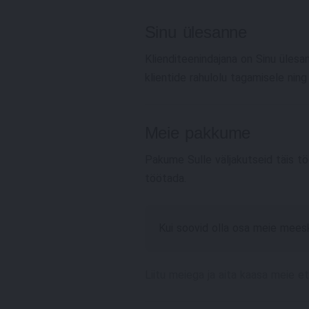
Sinu ülesanne
Klienditeenindajana on Sinu üles
klientide rahulolu tagamisele ni
Meie pakkume
Pakume Sulle väljakutseid täis t
töötada.
Kui soovid olla osa meie mees
Liitu meiega ja aita kaasa meie e