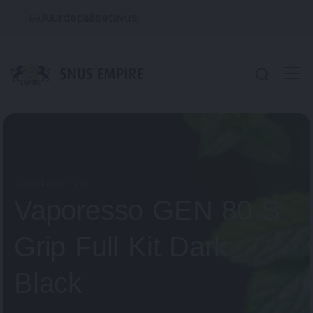
Juurdepääsetavus
Tootekood:
1739
Vaporesso GEN 80 S
Grip Full Kit Dark
Black