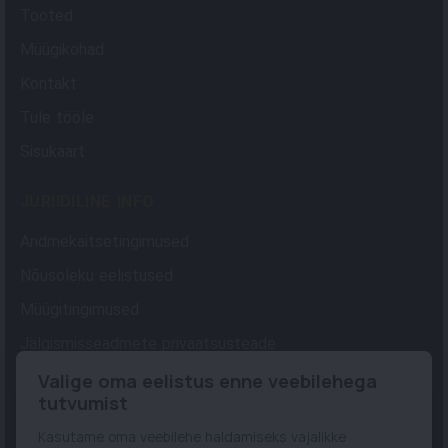
Tooted
Müügikohad
Kontakt
Tule tööle
Sisukaart
JURIIDILINE INFO
Andmekaitsetingimused
Nõusoleku eelistused
Müügitingimused
Jälgismisseadmete privaatsusteade
Valige oma eelistus enne veebilehega
S.W.P. DISTRIBUTION OÜ
tutvumist
Pärnu mnt 18-1
Kasutame oma veebilehe haldamiseks vajalikke