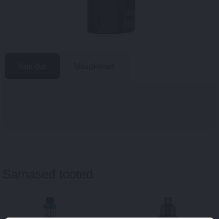
Kirjeldus
Müügikohad
Sarnased tooted