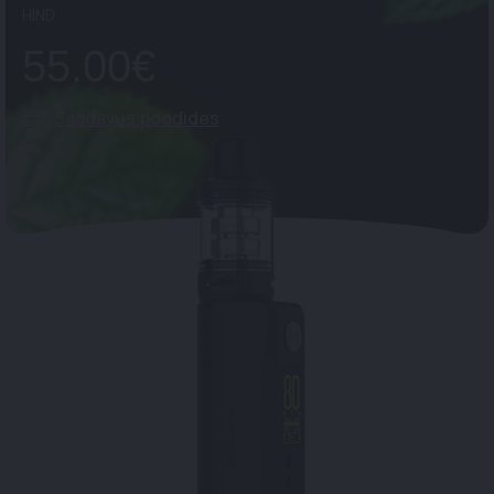
HIND
55.00€
Saadavus poodides