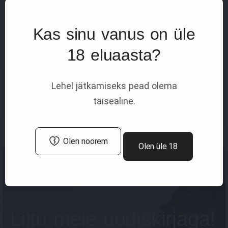
Kas sinu vanus on üle
18 eluaasta?
Vaporesso GEN 80 S Grip
Vaporesso MOTI X MINI
Lehel jätkamiseks pead olema
Full Kit Aurora Green
e-cigarette 1150mAh
Aegean Blue
täisealine.
55.00€
Alates
29.00€
Alates
Olen noorem
Olen üle 18
Nikotiinipadjad
E-sigaretid
E-vedelikud
Liitu meie uudiskirjaga!