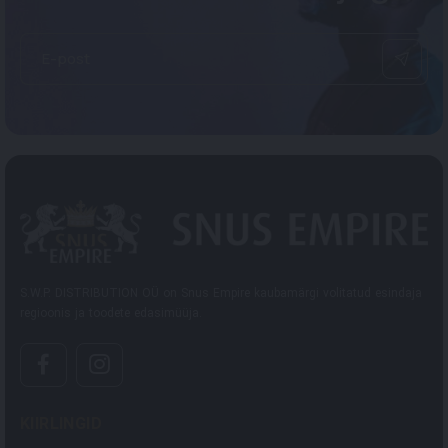
E-post
S.W.P. DISTRIBUTION OÜ on Snus Empire kaubamärgi volitatud esindaja
regioonis ja toodete edasimüüja.
KIIRLINGID