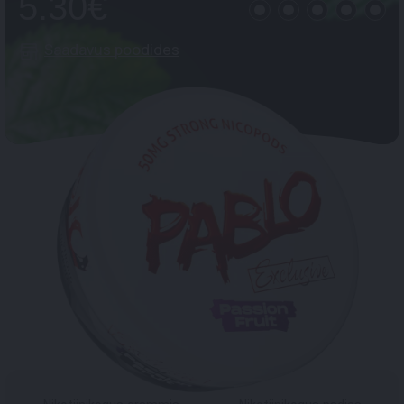
5.30€
Saadavus poodides