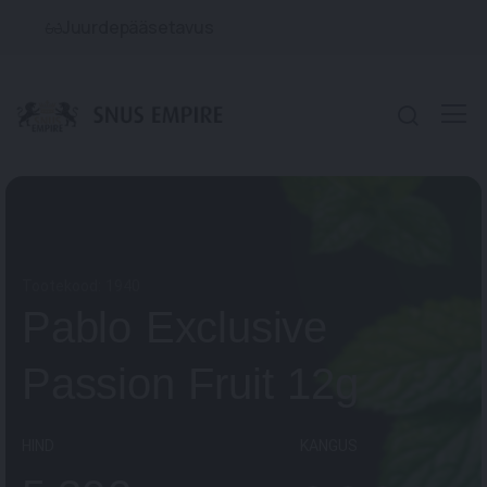
Juurdepääsetavus
Tootekood:
1940
Pablo Exclusive
Passion Fruit 12g
HIND
KANGUS