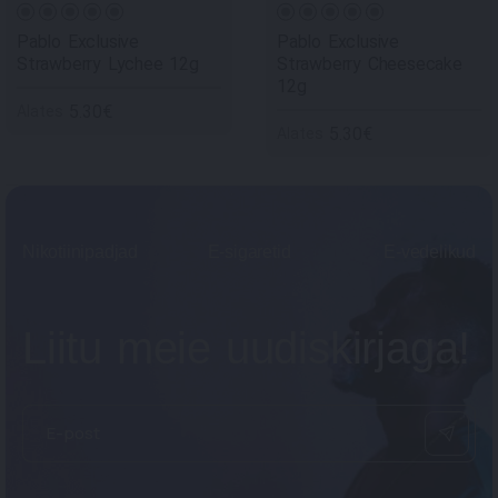
Pablo Exclusive
Pablo Exclusive
Strawberry Lychee 12g
Strawberry Cheesecake
12g
5.30€
Alates
5.30€
Alates
Nikotiinipadjad
E-sigaretid
E-vedelikud
Liitu meie uudiskirjaga!
E-post