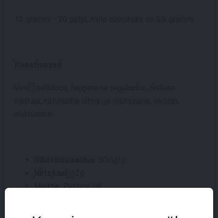
12 grammi - 20 patja, mille suuruseks on 0,6 grammi.
Koostisosad
:
Vesi, tselluloos, happesuse regulaator, niiskuse
säilitaja, naturaalne lõhna- ja maitseaine, nikotiin,
säilitusaine.
Nikotiinisisaldus
: 50mg/g
Netokaal
: 12g
Maitse
: Passion vili
Tootja
: N.G.P Tobacco ApS
Päritolu riik
: Taani